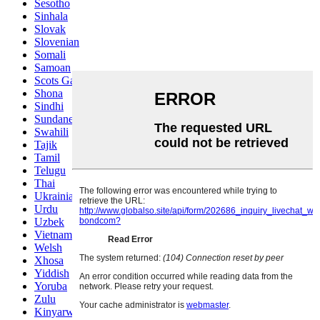
Sesotho
Sinhala
Slovak
Slovenian
Somali
Samoan
Scots Gaelic
Shona
Sindhi
Sundanese
Swahili
Tajik
Tamil
Telugu
Thai
Ukrainian
Urdu
Uzbek
Vietnamese
Welsh
Xhosa
Yiddish
Yoruba
Zulu
Kinyarwanda