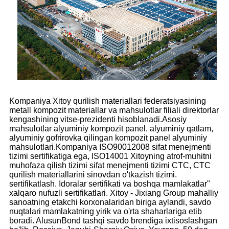
Kompaniya Xitoy qurilish materiallari federatsiyasining
metall kompozit materiallar va mahsulotlar filiali direktorlar
kengashining vitse-prezidenti hisoblanadi.Asosiy
mahsulotlar alyuminiy kompozit panel, alyuminiy qatlam,
alyuminiy gofrirovka qilingan kompozit panel alyuminiy
mahsulotlari.Kompaniya ISO90012008 sifat menejmenti
tizimi sertifikatiga ega, ISO14001 Xitoyning atrof-muhitni
muhofaza qilish tizimi sifat menejmenti tizimi CTC, CTC
qurilish materiallarini sinovdan o'tkazish tizimi.
sertifikatlash. Idoralar sertifikati va boshqa mamlakatlar"
xalqaro nufuzli sertifikatlari. Xitoy - Jixiang Group mahalliy
sanoatning etakchi korxonalaridan biriga aylandi, savdo
nuqtalari mamlakatning yirik va o'rta shaharlariga etib
boradi. AlusunBond tashqi savdo brendiga ixtisoslashgan