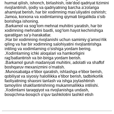
hurmat qilish, ishonch, birlashish, iste'dod qadriyat tizimini
rivojlantirish, ijodiy va qadriyatning barcha a'zolariga
ahamiyat berish, har bir xodimning mas'uliyatini oshirish;
Jamoa, korxona va xodimlarning qiymati birgalikda o'sib
borishiga ishoning.
.Barkamol va sog‘lom mehnat muhitini yaratish, har bir
xodimning mehnatini baxtli, sog‘lom hayot kechirishiga
qaratilgan sa’y-harakatlar.
.Har bir xodimning rivojlanishi uchun samimiy g'amxo'rlik
qiling va har bir xodimning salohiyatini rivojlantirishga
intiling va xodimlarning o'sishiga yordam bering.
.Xodimlarning ichki aloqalari va hamkorligini
rag'batlantirish va bir-biriga yordam berish.
.Barkamol guruh madaniyati muhitini, adolatli va shaffof
boshqaruv mexanizmini o'rnatish.
.Munosabatga e'tibor qaratish, ishlashga e'tibor berish,
qobiliyat va siyosiy halollikka e'tibor berish, tadbirkorlik
faoliyatining shaxsni tanlash va ishga joylashtirish
tamoyilini shakllantirishning mukammallikka intilishi.
.Xodimlarni taraqqiyot va rivojlanishga undash,
bosqichma-bosqich o'quv tashkilotini tashkil etish