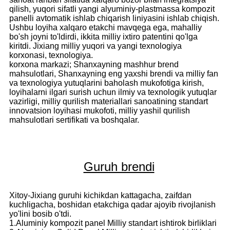
qilish, yuqori sifatli yangi alyuminiy-plastmassa kompozit
panelli avtomatik ishlab chiqarish liniyasini ishlab chiqish.
Ushbu loyiha xalqaro etakchi mavqega ega, mahalliy
bo'sh joyni to'ldirdi, ikkita milliy ixtiro patentini qo'lga
kiritdi. Jixiang milliy yuqori va yangi texnologiya
korxonasi, texnologiya.
korxona markazi; Shanxayning mashhur brend
mahsulotlari, Shanxayning eng yaxshi brendi va milliy fan
va texnologiya yutuqlarini baholash mukofotiga kirish,
loyihalarni ilgari surish uchun ilmiy va texnologik yutuqlar
vazirligi, milliy qurilish materiallari sanoatining standart
innovatsion loyihasi mukofoti, milliy yashil qurilish
mahsulotlari sertifikati va boshqalar.
Guruh brendi
Xitoy-Jixiang guruhi kichikdan kattagacha, zaifdan
kuchligacha, boshidan etakchiga qadar ajoyib rivojlanish
yo'lini bosib o'tdi.
1.Aluminiy kompozit panel Milliy standart ishtirok birliklari