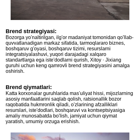
Brend strategiyasi:
Bozorga yo'naltirilgan, ilg'or madaniyat tomonidan qo'llab-
quvvatlanadigan markaz sifatida, tarmoqlararo biznes,
boshqaruv g'oyasi, boshqaruv tizimi, resurslarni
integratsiyalashuvi, yuqori darajadagi xalqaro
standartlarga ega iste'dodlarni qurish, Xitoy · Jixiang
guruhi uchun keng qamrovli brend strategiyasini amalga
oshirish.
Brend qiymatlari:
Katta korxonalar guruhlarida mas'uliyat hissi, mijozlarning
asosiy manfaatlarini saqlab qolish, ratsionallik bozor
raqobatida hukmronlik qiladi, o'zlarining afzalliklari
resurslari, iste'dodlari, boshqaruvi va kontseptsiyasiga
amaliy munosabatda bo'lish, jamiyat uchun qiymat
yaratish, umumiy orzuga erishish.