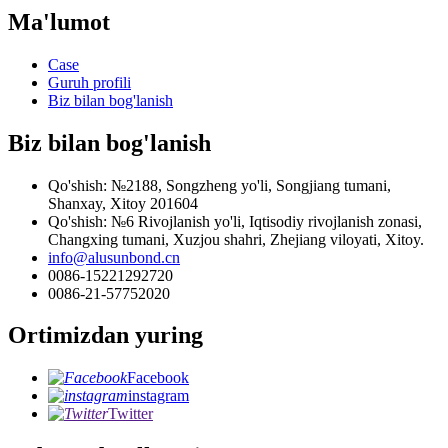
Ma'lumot
Case
Guruh profili
Biz bilan bog'lanish
Biz bilan bog'lanish
Qo'shish: №2188, Songzheng yo'li, Songjiang tumani,
Shanxay, Xitoy 201604
Qo'shish: №6 Rivojlanish yo'li, Iqtisodiy rivojlanish zonasi,
Changxing tumani, Xuzjou shahri, Zhejiang viloyati, Xitoy.
info@alusunbond.cn
0086-15221292720
0086-21-57752020
Ortimizdan yuring
Facebook
instagram
Twitter