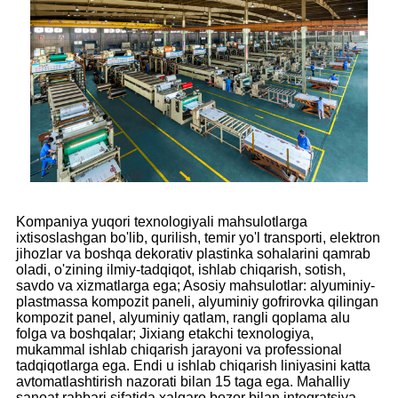
Kompaniya yuqori texnologiyali mahsulotlarga
ixtisoslashgan bo'lib, qurilish, temir yo'l transporti, elektron
jihozlar va boshqa dekorativ plastinka sohalarini qamrab
oladi, o'zining ilmiy-tadqiqot, ishlab chiqarish, sotish,
savdo va xizmatlarga ega; Asosiy mahsulotlar: alyuminiy-
plastmassa kompozit paneli, alyuminiy gofrirovka qilingan
kompozit panel, alyuminiy qatlam, rangli qoplama alu
folga va boshqalar; Jixiang etakchi texnologiya,
mukammal ishlab chiqarish jarayoni va professional
tadqiqotlarga ega. Endi u ishlab chiqarish liniyasini katta
avtomatlashtirish nazorati bilan 15 taga ega. Mahalliy
sanoat rahbari sifatida xalqaro bozor bilan integratsiya