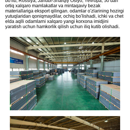
bo'lib, Rossiya, Janubi-Sharqiy Osiyo, Yevropa, 50 dan
ortiq xalqaro mamlakatlar va mintaqaviy bezak
materiallariga eksport qilingan. odamlar o'zlarining hozirgi
yutuqlaridan qoniqmaydilar, ochiq bo'lishadi, ichki va chet
elda aqlli odamlarni xalqaro yangi korxona imidjini
yaratish uchun hamkorlik qilish uchun iliq kutib olishadi.