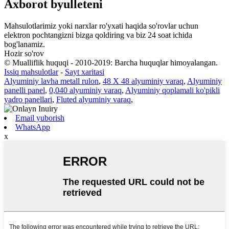
Axborot byulleteni
Mahsulotlarimiz yoki narxlar ro'yxati haqida so'rovlar uchun
elektron pochtangizni bizga qoldiring va biz 24 soat ichida
bog'lanamiz.
Hozir so'rov
© Mualliflik huquqi - 2010-2019: Barcha huquqlar himoyalangan.
Issiq mahsulotlar
-
Sayt xaritasi
Alyuminiy lavha metall rulon
,
48 X 48 alyuminiy varaq
,
Alyuminiy
panelli panel
,
0,040 alyuminiy varaq
,
Alyuminiy qoplamali ko'pikli
yadro panellari
,
Fluted alyuminiy varaq
,
Email yuborish
WhatsApp
x