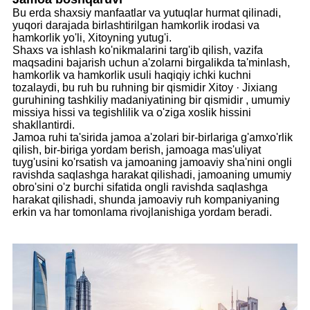
Bu erda shaxsiy manfaatlar va yutuqlar hurmat qilinadi,
yuqori darajada birlashtirilgan hamkorlik irodasi va
hamkorlik yo'li, Xitoyning yutug'i.
Shaxs va ishlash ko'nikmalarini targ'ib qilish, vazifa
maqsadini bajarish uchun a'zolarni birgalikda ta'minlash,
hamkorlik va hamkorlik usuli haqiqiy ichki kuchni
tozalaydi, bu ruh bu ruhning bir qismidir Xitoy · Jixiang
guruhining tashkiliy madaniyatining bir qismidir , umumiy
missiya hissi va tegishlilik va o'ziga xoslik hissini
shakllantirdi.
Jamoa ruhi ta'sirida jamoa a'zolari bir-birlariga g'amxo'rlik
qilish, bir-biriga yordam berish, jamoaga mas'uliyat
tuyg'usini ko'rsatish va jamoaning jamoaviy sha'nini ongli
ravishda saqlashga harakat qilishadi, jamoaning umumiy
obro'sini o'z burchi sifatida ongli ravishda saqlashga
harakat qilishadi, shunda jamoaviy ruh kompaniyaning
erkin va har tomonlama rivojlanishiga yordam beradi.