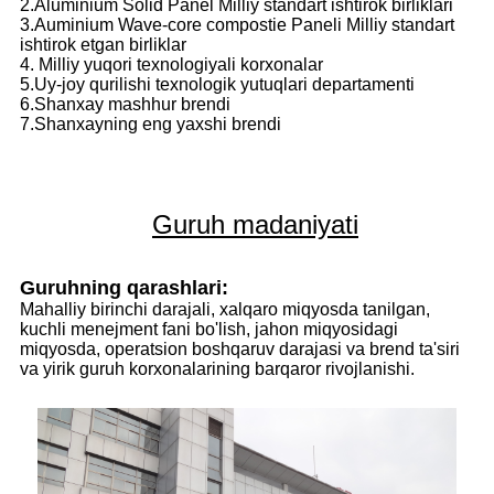
2.Aluminium Solid Panel Milliy standart ishtirok birliklari
3.Auminium Wave-core compostie Paneli Milliy standart
ishtirok etgan birliklar
4. Milliy yuqori texnologiyali korxonalar
5.Uy-joy qurilishi texnologik yutuqlari departamenti
6.Shanxay mashhur brendi
7.Shanxayning eng yaxshi brendi
Guruh madaniyati
Guruhning qarashlari:
Mahalliy birinchi darajali, xalqaro miqyosda tanilgan,
kuchli menejment fani bo'lish, jahon miqyosidagi
miqyosda, operatsion boshqaruv darajasi va brend ta'siri
va yirik guruh korxonalarining barqaror rivojlanishi.