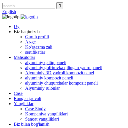
English
Uy
Biz haqimizda
Guruh profili
Ar-ge
Ko'rgazma zali
sertifikatlar
Mahsulotlar
alyuminiy qattiq paneli
alyuminiy gofrirovka qilingan yadro paneli
Alyuminiy 3D yadroli kompozit panel
alyuminiy kompozit paneli
alyuminiy chuqurchalar kompozit paneli
Alyuminiy rulonlar
Case
Ranglar jadvali
Yangiliklar
Case Study
Kompaniya yangiliklari
Sanoat yangiliklari
Biz bilan bog'lanish