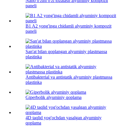
Nano o'zini o'zi tozalash alyuminiy kompozit
paneli
B1 A2 yong'inga chidamli alyuminiy kompozit
paneli
San'at bilan qoplangan alyuminiy plastmassa
plastinka
Antibakterial va antistatik alyuminiy plastmassa
plastinka
Giperbolik alyuminiy qoplama
4D taqlid yog'ochdan yasalgan alyuminiy
qoplama