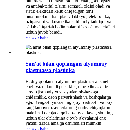
muhofazasini birlashtiradi, bu chang, axloqsizlik
va antibakterial ta'sirni samarali oldini oladi va
statik elektrdan kelib chiqadigan turli
muammolarni hal qiladi. Tibbiyot, elektronika,
oziq-ovqat va kosmetika kabi ilmiy tadqiqot va
ishlab chiqarish bo'linmalarini bezash materiallari
uchun javob beradi.
so'rov
tafsilot
San'at bilan qoplangan alyuminiy
plastmassa plastinka
Badiiy qoplamali alyuminiy-plastmassa paneli
engil vazn, kuchli plastiklik, rang xilma-xilligi,
ajoyib jismoniy xususiyatlar, ob-havoga
chidamlilik, oson parvarishlash va boshqalarga
ega. Kengash yuzasining ajoyib ishlashi va boy
rang tanlovi dizaynerlarning ijodiy ehtiyojlarini
maksimal darajada qo'llab-quvvatlaydi, shuning
uchun ular o'zlarining ajoyib g'oyalarini eng
yaxshi tarzda amalga oshirishlari mumkin.
so'rov
tafsilot