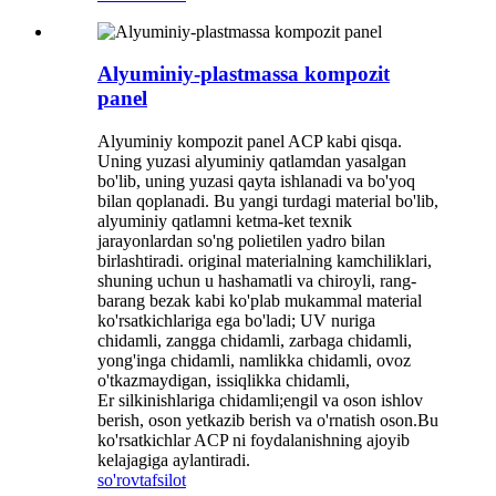
Alyuminiy-plastmassa kompozit
panel
Alyuminiy kompozit panel ACP kabi qisqa.
Uning yuzasi alyuminiy qatlamdan yasalgan
bo'lib, uning yuzasi qayta ishlanadi va bo'yoq
bilan qoplanadi. Bu yangi turdagi material bo'lib,
alyuminiy qatlamni ketma-ket texnik
jarayonlardan so'ng polietilen yadro bilan
birlashtiradi. original materialning kamchiliklari,
shuning uchun u hashamatli va chiroyli, rang-
barang bezak kabi ko'plab mukammal material
ko'rsatkichlariga ega bo'ladi; UV nuriga
chidamli, zangga chidamli, zarbaga chidamli,
yong'inga chidamli, namlikka chidamli, ovoz
o'tkazmaydigan, issiqlikka chidamli,
Er silkinishlariga chidamli;engil va oson ishlov
berish, oson yetkazib berish va o'rnatish oson.Bu
ko'rsatkichlar ACP ni foydalanishning ajoyib
kelajagiga aylantiradi.
so'rov
tafsilot