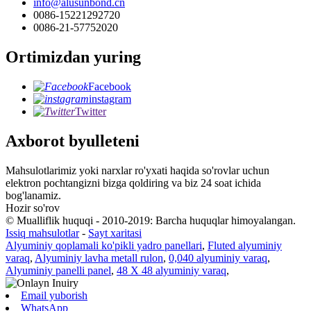
info@alusunbond.cn
0086-15221292720
0086-21-57752020
Ortimizdan yuring
Facebook
instagram
Twitter
Axborot byulleteni
Mahsulotlarimiz yoki narxlar ro'yxati haqida so'rovlar uchun
elektron pochtangizni bizga qoldiring va biz 24 soat ichida
bog'lanamiz.
Hozir so'rov
© Mualliflik huquqi - 2010-2019: Barcha huquqlar himoyalangan.
Issiq mahsulotlar
-
Sayt xaritasi
Alyuminiy qoplamali ko'pikli yadro panellari
,
Fluted alyuminiy
varaq
,
Alyuminiy lavha metall rulon
,
0,040 alyuminiy varaq
,
Alyuminiy panelli panel
,
48 X 48 alyuminiy varaq
,
Email yuborish
WhatsApp