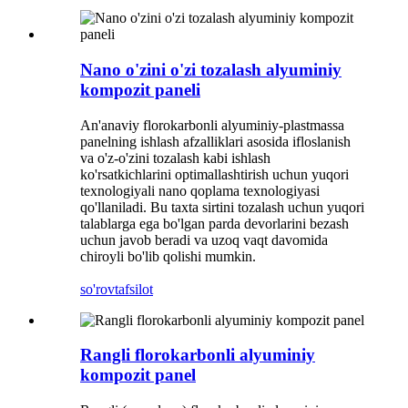
Nano o'zini o'zi tozalash alyuminiy
kompozit paneli
An'anaviy florokarbonli alyuminiy-plastmassa
panelning ishlash afzalliklari asosida ifloslanish
va o'z-o'zini tozalash kabi ishlash
ko'rsatkichlarini optimallashtirish uchun yuqori
texnologiyali nano qoplama texnologiyasi
qo'llaniladi. Bu taxta sirtini tozalash uchun yuqori
talablarga ega bo'lgan parda devorlarini bezash
uchun javob beradi va uzoq vaqt davomida
chiroyli bo'lib qolishi mumkin.
so'rov
tafsilot
Rangli florokarbonli alyuminiy
kompozit panel