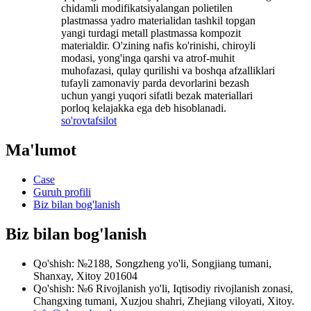
chidamli modifikatsiyalangan polietilen
plastmassa yadro materialidan tashkil topgan
yangi turdagi metall plastmassa kompozit
materialdir. O'zining nafis ko'rinishi, chiroyli
modasi, yong'inga qarshi va atrof-muhit
muhofazasi, qulay qurilishi va boshqa afzalliklari
tufayli zamonaviy parda devorlarini bezash
uchun yangi yuqori sifatli bezak materiallari
porloq kelajakka ega deb hisoblanadi.
so'rov
tafsilot
Ma'lumot
Case
Guruh profili
Biz bilan bog'lanish
Biz bilan bog'lanish
Qo'shish: №2188, Songzheng yo'li, Songjiang tumani,
Shanxay, Xitoy 201604
Qo'shish: №6 Rivojlanish yo'li, Iqtisodiy rivojlanish zonasi,
Changxing tumani, Xuzjou shahri, Zhejiang viloyati, Xitoy.