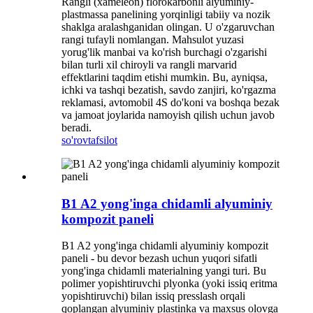
Rangli (xameleon) florokarbonli alyuminiy-
plastmassa panelining yorqinligi tabiiy va nozik
shaklga aralashganidan olingan. U o'zgaruvchan
rangi tufayli nomlangan. Mahsulot yuzasi
yorug'lik manbai va ko'rish burchagi o'zgarishi
bilan turli xil chiroyli va rangli marvarid
effektlarini taqdim etishi mumkin. Bu, ayniqsa,
ichki va tashqi bezatish, savdo zanjiri, ko'rgazma
reklamasi, avtomobil 4S do'koni va boshqa bezak
va jamoat joylarida namoyish qilish uchun javob
beradi.
so'rov
tafsilot
B1 A2 yong'inga chidamli alyuminiy
kompozit paneli
B1 A2 yong'inga chidamli alyuminiy kompozit
paneli - bu devor bezash uchun yuqori sifatli
yong'inga chidamli materialning yangi turi. Bu
polimer yopishtiruvchi plyonka (yoki issiq eritma
yopishtiruvchi) bilan issiq presslash orqali
qoplangan alyuminiy plastinka va maxsus olovga