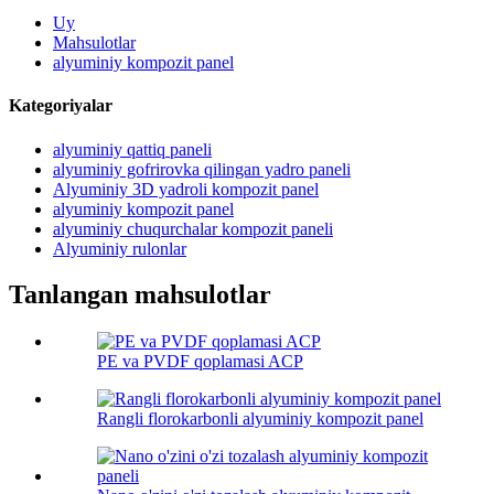
Uy
Mahsulotlar
alyuminiy kompozit panel
Kategoriyalar
alyuminiy qattiq paneli
alyuminiy gofrirovka qilingan yadro paneli
Alyuminiy 3D yadroli kompozit panel
alyuminiy kompozit panel
alyuminiy chuqurchalar kompozit paneli
Alyuminiy rulonlar
Tanlangan mahsulotlar
PE va PVDF qoplamasi ACP
Rangli florokarbonli alyuminiy kompozit panel