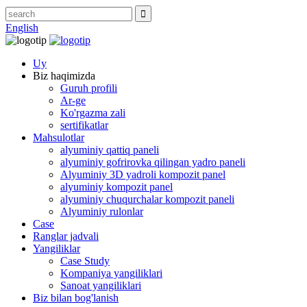
English
Uy
Biz haqimizda
Guruh profili
Ar-ge
Ko'rgazma zali
sertifikatlar
Mahsulotlar
alyuminiy qattiq paneli
alyuminiy gofrirovka qilingan yadro paneli
Alyuminiy 3D yadroli kompozit panel
alyuminiy kompozit panel
alyuminiy chuqurchalar kompozit paneli
Alyuminiy rulonlar
Case
Ranglar jadvali
Yangiliklar
Case Study
Kompaniya yangiliklari
Sanoat yangiliklari
Biz bilan bog'lanish