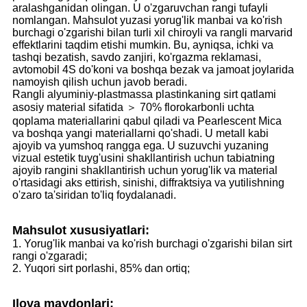
aralashganidan olingan. U o'zgaruvchan rangi tufayli
nomlangan. Mahsulot yuzasi yorug'lik manbai va ko'rish
burchagi o'zgarishi bilan turli xil chiroyli va rangli marvarid
effektlarini taqdim etishi mumkin. Bu, ayniqsa, ichki va
tashqi bezatish, savdo zanjiri, ko'rgazma reklamasi,
avtomobil 4S do'koni va boshqa bezak va jamoat joylarida
namoyish qilish uchun javob beradi.
Rangli alyuminiy-plastmassa plastinkaning sirt qatlami
asosiy material sifatida ＞ 70% florokarbonli uchta
qoplama materiallarini qabul qiladi va Pearlescent Mica
va boshqa yangi materiallarni qo'shadi. U metall kabi
ajoyib va ​​yumshoq rangga ega. U suzuvchi yuzaning
vizual estetik tuyg'usini shakllantirish uchun tabiatning
ajoyib rangini shakllantirish uchun yorug'lik va material
o'rtasidagi aks ettirish, sinishi, diffraktsiya va yutilishning
o'zaro ta'siridan to'liq foydalanadi.
Mahsulot xususiyatlari:
1. Yorug'lik manbai va ko'rish burchagi o'zgarishi bilan sirt
rangi o'zgaradi;
2. Yuqori sirt porlashi, 85% dan ortiq;
Ilova maydonlari: