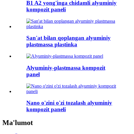
B1 A2 yong'inga chidamli alyuminiy
kompozit paneli
San'at bilan qoplangan alyuminiy
plastmassa plastinka
Alyuminiy-plastmassa kompozit
panel
Nano o'zini o'zi tozalash alyuminiy
kompozit paneli
Ma'lumot