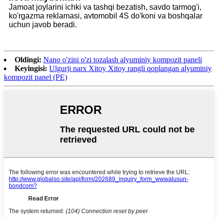
Jamoat joylarini ichki va tashqi bezatish, savdo tarmog'i,
ko'rgazma reklamasi, avtomobil 4S do'koni va boshqalar
uchun javob beradi.
Oldingi:
Nano o'zini o'zi tozalash alyuminiy kompozit paneli
Keyingisi:
Ulgurji narx Xitoy Xitoy rangli qoplangan alyuminiy
kompozit panel (PE)