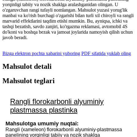
yorqinligi tabiiy va nozik shaklga aralashganidan olingan. U
o'zgaruvchan rangi tufayli nomlangan. Mahsulot yuzasi yorug'lik
manbai va ko'rish burchagi o'zgarishi bilan turli xil chiroyli va rangli
marvarid effektlarini taqdim etishi mumkin. Bu, ayniqsa, ichki va
tashqi bezatish, savdo zanjiri, ko'rgazma reklamasi, avtomobil 4S
do'koni va boshqa bezak va jamoat joylarida namoyish qilish uchun
javob beradi.
Bizga elektron pochta xabarini yuboring
PDF sifatida yuklab oling
Mahsulot detali
Mahsulot teglari
Rangli florokarbonli alyuminiy
plastmassa plastinka
Mahsulotga umumiy nuqtai:
Rangli (xameleon) florokarbonli alyuminiy-plastmassa
panelining yorqinligi tabiiy va nozik shaklga