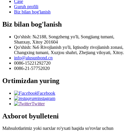
Case
Guruh profili
Biz bilan bog'lanish
Biz bilan bog'lanish
Qo'shish: №2188, Songzheng yo'li, Songjiang tumani,
Shanxay, Xitoy 201604
Qo'shish: №6 Rivojlanish yo'li, Iqtisodiy rivojlanish zonasi,
Changxing tumani, Xuzjou shahri, Zhejiang viloyati, Xitoy.
info@alusunbond.cn
0086-15221292720
0086-21-57752020
Ortimizdan yuring
Facebook
instagram
Twitter
Axborot byulleteni
Mahsulotlarimiz yoki narxlar ro'yxati haqida so'rovlar uchun