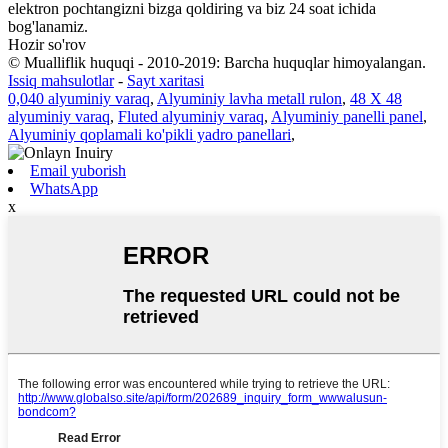
elektron pochtangizni bizga qoldiring va biz 24 soat ichida
bog'lanamiz.
Hozir so'rov
© Mualliflik huquqi - 2010-2019: Barcha huquqlar himoyalangan.
Issiq mahsulotlar
-
Sayt xaritasi
0,040 alyuminiy varaq
,
Alyuminiy lavha metall rulon
,
48 X 48
alyuminiy varaq
,
Fluted alyuminiy varaq
,
Alyuminiy panelli panel
,
Alyuminiy qoplamali ko'pikli yadro panellari
,
Email yuborish
WhatsApp
x