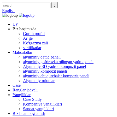
English
Uy
Biz haqimizda
Guruh profili
Ar-ge
Ko'rgazma zali
sertifikatlar
Mahsulotlar
alyuminiy qattiq paneli
alyuminiy gofrirovka qilingan yadro paneli
Alyuminiy 3D yadroli kompozit panel
alyuminiy kompozit paneli
alyuminiy chuqurchalar kompozit paneli
Alyuminiy rulonlar
Case
Ranglar jadvali
Yangiliklar
Case Study
Kompaniya yangiliklari
Sanoat yangiliklari
Biz bilan bog'lanish