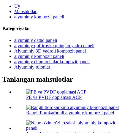
Uy
Mahsulotlar
alyuminiy kompozit paneli
Kategoriyalar
alyuminiy qattiq paneli
alyuminiy gofrirovka qilingan yadro paneli
Alyuminiy 3D yadroli kompozit panel
alyuminiy kompozit paneli
alyuminiy chuqurchalar kompozit paneli
Alyuminiy rulonlar
Tanlangan mahsulotlar
PE va PVDF qoplamasi ACP
Rangli florokarbonli alyuminiy kompozit panel