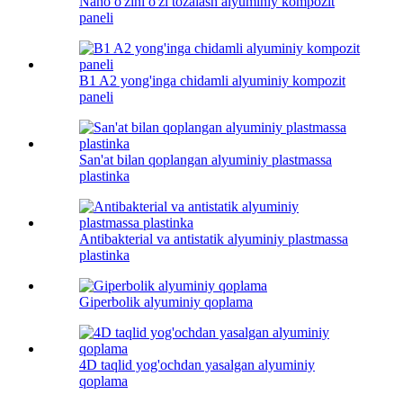
Nano o'zini o'zi tozalash alyuminiy kompozit
paneli
B1 A2 yong'inga chidamli alyuminiy kompozit
paneli
San'at bilan qoplangan alyuminiy plastmassa
plastinka
Antibakterial va antistatik alyuminiy plastmassa
plastinka
Giperbolik alyuminiy qoplama
4D taqlid yog'ochdan yasalgan alyuminiy
qoplama