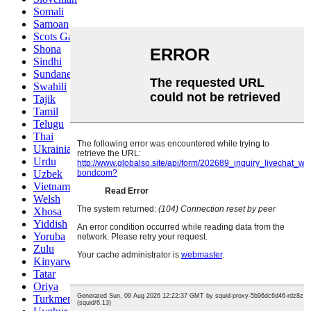
Somali
Samoan
Scots Gaelic
Shona
Sindhi
Sundanese
Swahili
Tajik
Tamil
Telugu
Thai
Ukrainian
Urdu
Uzbek
Vietnamese
Welsh
Xhosa
Yiddish
Yoruba
Zulu
Kinyarwanda
Tatar
Oriya
Turkmen