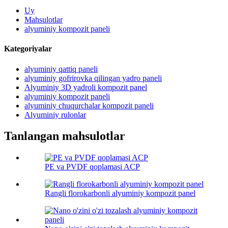
Uy
Mahsulotlar
alyuminiy kompozit paneli
Kategoriyalar
alyuminiy qattiq paneli
alyuminiy gofrirovka qilingan yadro paneli
Alyuminiy 3D yadroli kompozit panel
alyuminiy kompozit paneli
alyuminiy chuqurchalar kompozit paneli
Alyuminiy rulonlar
Tanlangan mahsulotlar
PE va PVDF qoplamasi ACP
Rangli florokarbonli alyuminiy kompozit panel