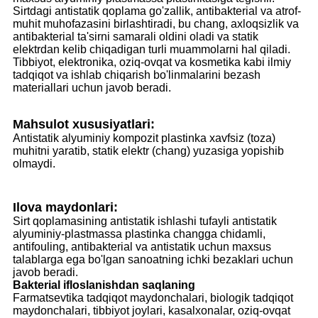
Sirtdagi antistatik qoplama go'zallik, antibakterial va atrof-
muhit muhofazasini birlashtiradi, bu chang, axloqsizlik va
antibakterial ta'sirni samarali oldini oladi va statik
elektrdan kelib chiqadigan turli muammolarni hal qiladi.
Tibbiyot, elektronika, oziq-ovqat va kosmetika kabi ilmiy
tadqiqot va ishlab chiqarish bo'linmalarini bezash
materiallari uchun javob beradi.
Mahsulot xususiyatlari:
Antistatik alyuminiy kompozit plastinka xavfsiz (toza)
muhitni yaratib, statik elektr (chang) yuzasiga yopishib
olmaydi.
Ilova maydonlari:
Sirt qoplamasining antistatik ishlashi tufayli antistatik
alyuminiy-plastmassa plastinka changga chidamli,
antifouling, antibakterial va antistatik uchun maxsus
talablarga ega bo'lgan sanoatning ichki bezaklari uchun
javob beradi.
Bakterial ifloslanishdan saqlaning
Farmatsevtika tadqiqot maydonchalari, biologik tadqiqot
maydonchalari, tibbiyot joylari, kasalxonalar, oziq-ovqat