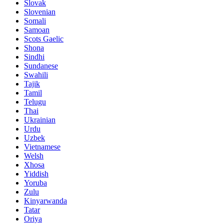
Slovak
Slovenian
Somali
Samoan
Scots Gaelic
Shona
Sindhi
Sundanese
Swahili
Tajik
Tamil
Telugu
Thai
Ukrainian
Urdu
Uzbek
Vietnamese
Welsh
Xhosa
Yiddish
Yoruba
Zulu
Kinyarwanda
Tatar
Oriya