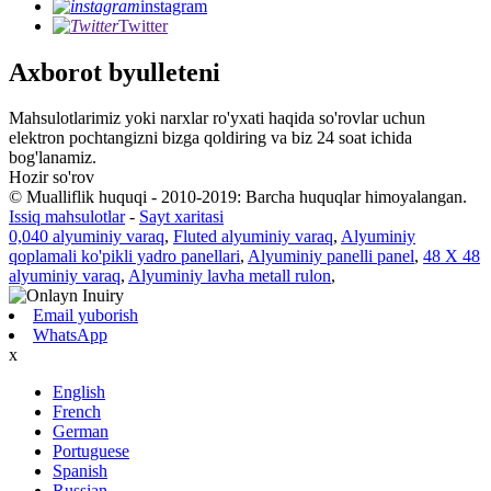
instagram
Twitter
Axborot byulleteni
Mahsulotlarimiz yoki narxlar ro'yxati haqida so'rovlar uchun
elektron pochtangizni bizga qoldiring va biz 24 soat ichida
bog'lanamiz.
Hozir so'rov
© Mualliflik huquqi - 2010-2019: Barcha huquqlar himoyalangan.
Issiq mahsulotlar
-
Sayt xaritasi
0,040 alyuminiy varaq
,
Fluted alyuminiy varaq
,
Alyuminiy
qoplamali ko'pikli yadro panellari
,
Alyuminiy panelli panel
,
48 X 48
alyuminiy varaq
,
Alyuminiy lavha metall rulon
,
Email yuborish
WhatsApp
x
English
French
German
Portuguese
Spanish
Russian