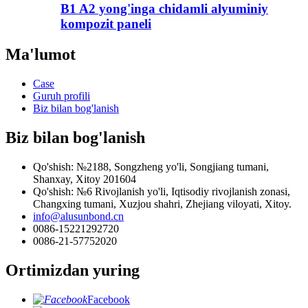
B1 A2 yong'inga chidamli alyuminiy
kompozit paneli
Ma'lumot
Case
Guruh profili
Biz bilan bog'lanish
Biz bilan bog'lanish
Qo'shish: №2188, Songzheng yo'li, Songjiang tumani,
Shanxay, Xitoy 201604
Qo'shish: №6 Rivojlanish yo'li, Iqtisodiy rivojlanish zonasi,
Changxing tumani, Xuzjou shahri, Zhejiang viloyati, Xitoy.
info@alusunbond.cn
0086-15221292720
0086-21-57752020
Ortimizdan yuring
Facebook