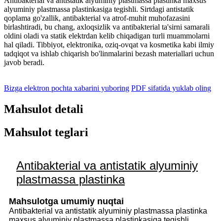
Antibakterial va antistatik alyuminiy plastmassa plastinka maxsus
alyuminiy plastmassa plastinkasiga tegishli. Sirtdagi antistatik
qoplama go'zallik, antibakterial va atrof-muhit muhofazasini
birlashtiradi, bu chang, axloqsizlik va antibakterial ta'sirni samarali
oldini oladi va statik elektrdan kelib chiqadigan turli muammolarni
hal qiladi. Tibbiyot, elektronika, oziq-ovqat va kosmetika kabi ilmiy
tadqiqot va ishlab chiqarish bo'linmalarini bezash materiallari uchun
javob beradi.
Bizga elektron pochta xabarini yuboring
PDF sifatida yuklab oling
Mahsulot detali
Mahsulot teglari
Antibakterial va antistatik alyuminiy
plastmassa plastinka
Mahsulotga umumiy nuqtai
Antibakterial va antistatik alyuminiy plastmassa plastinka
maxsus alyuminiy plastmassa plastinkasiga tegishli.