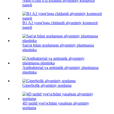
Nano o'zini o'zi tozalash alyuminiy kompozit
paneli
B1 A2 yong'inga chidamli alyuminiy kompozit
paneli
San'at bilan qoplangan alyuminiy plastmassa
plastinka
Antibakterial va antistatik alyuminiy plastmassa
plastinka
Giperbolik alyuminiy qoplama
4D taqlid yog'ochdan yasalgan alyuminiy
qoplama