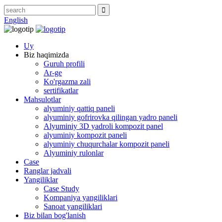
English
Uy
Biz haqimizda
Guruh profili
Ar-ge
Ko'rgazma zali
sertifikatlar
Mahsulotlar
alyuminiy qattiq paneli
alyuminiy gofrirovka qilingan yadro paneli
Alyuminiy 3D yadroli kompozit panel
alyuminiy kompozit paneli
alyuminiy chuqurchalar kompozit paneli
Alyuminiy rulonlar
Case
Ranglar jadvali
Yangiliklar
Case Study
Kompaniya yangiliklari
Sanoat yangiliklari
Biz bilan bog'lanish